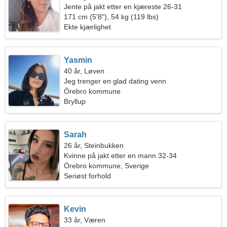
Jente på jakt etter en kjæreste 26-31
171 cm (5'8"), 54 kg (119 lbs)
Ekte kjærlighet
Yasmin
40 år, Løven
Jeg trenger en glad dating venn
Örebro kommune
Bryllup
Sarah
26 år, Steinbukken
Kvinne på jakt etter en mann 32-34
Örebro kommune, Sverige
Seriøst forhold
Kevin
33 år, Væren