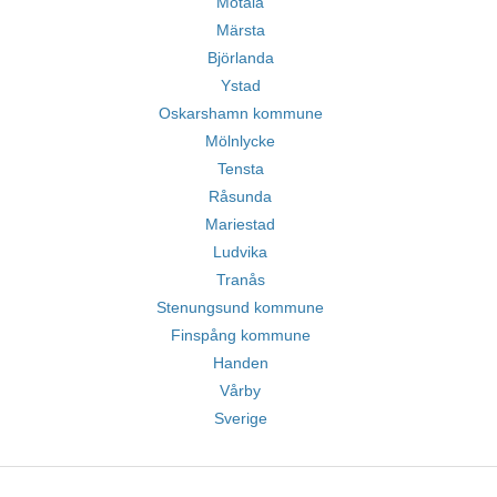
Motala
Märsta
Björlanda
Ystad
Oskarshamn kommune
Mölnlycke
Tensta
Råsunda
Mariestad
Ludvika
Tranås
Stenungsund kommune
Finspång kommune
Handen
Vårby
Sverige