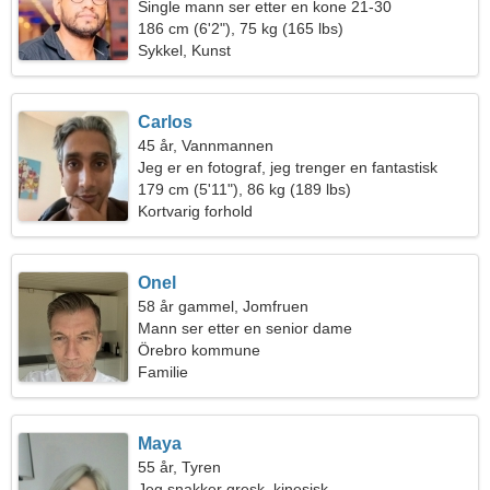
Single mann ser etter en kone 21-30
186 cm (6'2"), 75 kg (165 lbs)
Sykkel, Kunst
Carlos
45 år, Vannmannen
Jeg er en fotograf, jeg trenger en fantastisk
kvinne
179 cm (5'11"), 86 kg (189 lbs)
Kortvarig forhold
Onel
58 år gammel, Jomfruen
Mann ser etter en senior dame
Örebro kommune
Familie
Maya
55 år, Tyren
Jeg snakker gresk, kinesisk