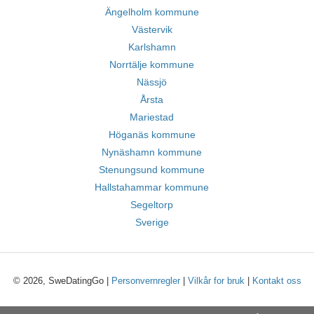
Ängelholm kommune
Västervik
Karlshamn
Norrtälje kommune
Nässjö
Årsta
Mariestad
Höganäs kommune
Nynäshamn kommune
Stenungsund kommune
Hallstahammar kommune
Segeltorp
Sverige
© 2026, SweDatingGo |
Personvernregler
|
Vilkår for bruk
|
Kontakt oss