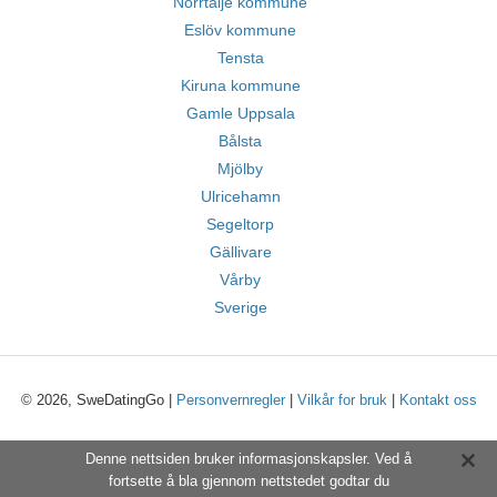
Norrtälje kommune
Eslöv kommune
Tensta
Kiruna kommune
Gamle Uppsala
Bålsta
Mjölby
Ulricehamn
Segeltorp
Gällivare
Vårby
Sverige
© 2026, SweDatingGo |
Personvernregler
|
Vilkår for bruk
|
Kontakt oss
Denne nettsiden bruker informasjonskapsler. Ved å
fortsette å bla gjennom nettstedet godtar du