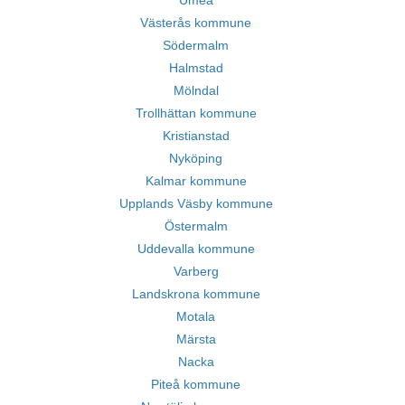
Umeå
Västerås kommune
Södermalm
Halmstad
Mölndal
Trollhättan kommune
Kristianstad
Nyköping
Kalmar kommune
Upplands Väsby kommune
Östermalm
Uddevalla kommune
Varberg
Landskrona kommune
Motala
Märsta
Nacka
Piteå kommune